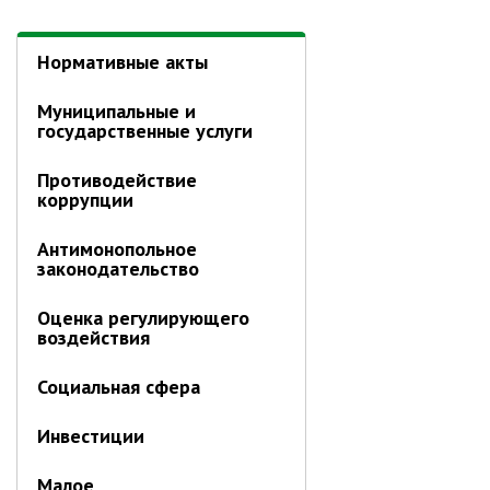
Первый заместитель главы
Заместители главы администрации
Нормативные акты
Управления
Управление бухгалтерского учёта
Муниципальные и
государственные услуги
Финансовое управление
О финансовом управлении
Противодействие
коррупции
Управление по организационно-
контрольной работе
Антимонопольное
Управление экономики и
законодательство
собственности
Оценка регулирующего
Об управлении экономики и
воздействия
собственности
Отдел экономики
Социальная сфера
Труд
Инвестиции
Специалисты по вопросам
потребительского рынка
Малое