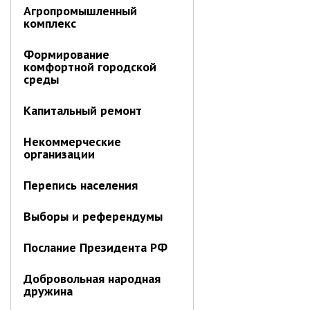
Об управлении
Агропромышленный
комплекс
Плановые проверки
Городские диспетчерские
Формирование
службы
комфортной городской
среды
Правила благоустройства
Капитальный ремонт
Капитальный ремонт
Схема
теплоснабжения,водоснабжения.
Некоммерческие
Программа комплексного
организации
развития систем
коммун.инфраструктуры
Перепись населения
Подготовка к отопительному
сезону
Выборы и референдумы
Тарифы, нормативы
Информирование граждан
Послание Президента РФ
Административно-хозяйственное
Добровольная народная
управление
дружина
Отделы