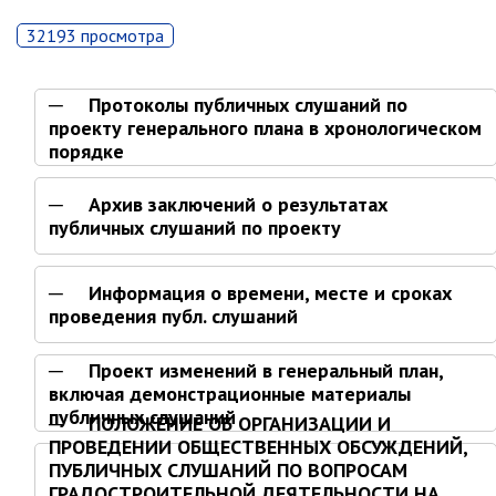
Партизанского городского
округа»
32193 просмотра
Историческая справка
Протоколы публичных слушаний по
Почётные жители
проекту генерального плана в хронологическом
Фотогалерея
порядке
Старые фотографии нашего
города
Архив заключений о результатах
публичных слушаний по проекту
Старые фотографии нашего
города (продолжение)
Старые фотографии города
Информация о времени, месте и сроках
Старый и новый Партизанск
проведения публ. слушаний
Сучанские каменноугольные копи
Проект изменений в генеральный план,
Книга «Партизанску 125 лет. Город в
включая демонстрационные материалы
лицах и судьбах.»
публичных слушаний
ПОЛОЖЕНИЕ ОБ ОРГАНИЗАЦИИ И
Книга «О геологах – с пристрастием»
ПРОВЕДЕНИИ ОБЩЕСТВЕННЫХ ОБСУЖДЕНИЙ,
ПУБЛИЧНЫХ СЛУШАНИЙ ПО ВОПРОСАМ
Книга "Партизанск. Энергия времени."
ГРАДОСТРОИТЕЛЬНОЙ ДЕЯТЕЛЬНОСТИ НА