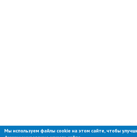
Ведомственный контроль
Административная комиссия
Комиссия по делам несовершеннолетних
ИНФОРМАЦИЯ О ПРОВЕРКАХ
Планы проверок
Информация о проверках в рамках
муниципального контроля
Муниципальный контроль
Муниципальный жилищный
контроль
Муниципальный контроль на
автомобильном транспорте,
городском наземном
электрическом транспорте и в
дорожном хозяйстве
Муниципальный лесной контроль
Мы используем файлы cookie на этом сайте, чтобы улучш
Муниципальный земельный