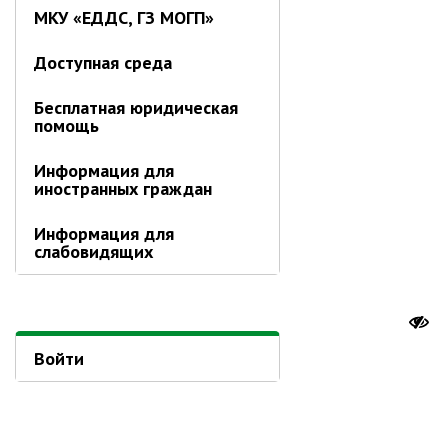
МКУ «ЕДДС, ГЗ МОГП»
Контрольно-ревизионный отдел
Отдел ЗАГС
Доступная среда
Отдел культуры
Бесплатная юридическая
Отдел муниципальной службы и
помощь
кадров
Отдел по закупкам
Информация для
иностранных граждан
Отдел по мобилизационной работе
Отдел по осуществлению
Информация для
внутреннего финансового аудита
слабовидящих
Отдел правового обеспечения
Положение об отделе
Об утверждении положения
об отделе правового
Войти
обеспечения администрации
муниципального округа город
Партизанск Приморского
круая