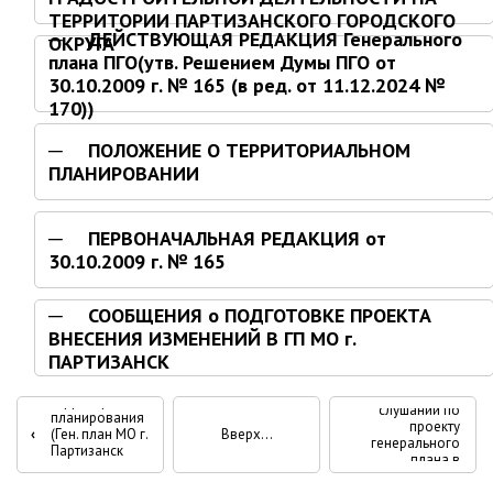
ТЕРРИТОРИИ ПАРТИЗАНСКОГО ГОРОДСКОГО
Глава МОГП
ДЕЙСТВУЮЩАЯ РЕДАКЦИЯ Генерального
ОКРУГА
плана ПГО(утв. Решением Думы ПГО от
Отчёты главы
30.10.2009 г. № 165 (в ред. от 11.12.2024 №
170))
Первый заместитель
Заместители главы администрации
ПОЛОЖЕНИЕ О ТЕРРИТОРИАЛЬНОМ
ПЛАНИРОВАНИИ
График приёма граждан
август 2026 г.
ПЕРВОНАЧАЛЬНАЯ РЕДАКЦИЯ от
июль 2026 г.
30.10.2009 г. № 165
июнь 2026 г.
май 2026 г.
СООБЩЕНИЯ о ПОДГОТОВКЕ ПРОЕКТА
апрель 2026 г.
ВНЕСЕНИЯ ИЗМЕНЕНИЙ В ГП МО г.
ПАРТИЗАНСК
март 2026 г.
Протоколы
Документы
публичных
Перекрёстные
февраль 2026 г.
территориального
слушаний по
планирования
проекту
январь 2026 г.
‹
(Ген. план МО г.
Вверх
ссылки
генерального
›
Партизанск
плана в
декабрь 2025 г.
Приморского
хронологическом
книги
края)
порядке