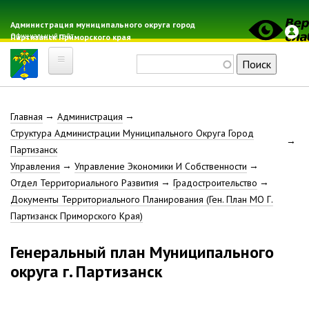
Перейти
к
Администрация муниципального округа город
Официальный сайт
Партизанск Приморского края
основному
содержанию
Поиск
Главная
Строка
Главная
Администрация
Электронная почта
Структура Администрации Муниципального Округа Город
Местные налоги
навигации
Партизанск
Гражданская оборона
Управления
Управление Экономики И Собственности
Расписание автобусов
Отдел Территориального Развития
Градостроительство
Расписание электричек
Документы Территориального Планирования (Ген. План МО Г.
Партизанск Приморского Края)
Свод-WEB
Генеральный план Муниципального
Партизанск
округа г. Партизанск
Геральдика
Решение Думы «О гербе