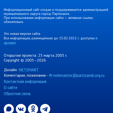
Отдел физической культуры и
Информационный сайт создан и поддерживается администрацией
спорта
муниципального округа город Партизанск.
При использовании информации сайта — активная ссылка
Муниципальный архив
обязательна.
✆ Телефонный справочник
Это новая версия сайта.
в
График работы
Вся информация, размещённая до 15.02.2021 г. доступна
архиве
План работы администрации
Информация о ходе выполнения
Открытие проекта: 25 марта 2005 г.
перспективного плана работы на 2025
Copyright © 2005–2026
год
Дизайн:
NETSMART
Информация о ходе выполнения
перспективного плана работы на 2024
Коментарии, пожелания -
✉ webmaster@partizansk.org.ru
год
Контактная информация
Информация о ходе выполнения
О сайте
перспективного плана работы на 2023
Обратная связь
год
Информация о ходе выполнения
перспективного плана работы на 2022
год