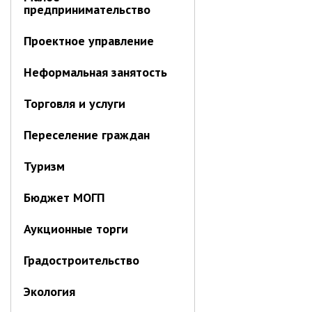
Отдел имущественных
предпринимательство
отношений
Проектное управление
Об отделе имущественных
отношений
Неформальная занятость
Аукционные торги
Торговля и услуги
Отдел территриального
развития
Переселение граждан
Отдел АПКиООС
Об отделе
Туризм
Отдел по учёту и переселению
Бюджет МОГП
граждан
Управление образования
Аукционные торги
Управление образования
Градостроительство
Опека и попечительство
Экология
Управление ЖКК