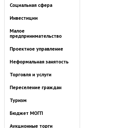
ноябрь 2025 г.
Социальная сфера
октябрь 2025 г.
сентябрь 2025 г.
Инвестиции
август 2025 г.
Малое
июль 2025 г.
предпринимательство
июнь 2025 г.
Проектное управление
май 2025 г.
апрель 2025 г.
Неформальная занятость
март 2025 г.
Торговля и услуги
февраль 2025 г.
январь 2025 г.
Переселение граждан
Туризм
Администрация
СТРУКТУРА
Бюджет МОГП
Глава МО г. Партизанск
Аукционные торги