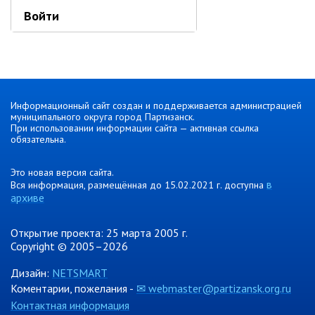
Об управлении
Войти
Плановые проверки
Городские диспетчерские
службы
Правила благоустройства
Капитальный ремонт
Информационный сайт создан и поддерживается администрацией
муниципального округа город Партизанск.
Схема
При использовании информации сайта — активная ссылка
теплоснабжения,водоснабжения.
обязательна.
Программа комплексного
развития систем
коммун.инфраструктуры
Это новая версия сайта.
в
Вся информация, размещённая до 15.02.2021 г. доступна
Подготовка к отопительному
архиве
сезону
Тарифы, нормативы
Открытие проекта: 25 марта 2005 г.
Информирование граждан
Copyright © 2005–2026
Дизайн:
NETSMART
Административно-хозяйственное
управление
Коментарии, пожелания -
✉ webmaster@partizansk.org.ru
Контактная информация
Отделы