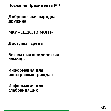
Отдел имущественных
Послание Президента РФ
отношений
Об отделе имущественных
Добровольная народная
отношений
дружина
Аукционные торги
МКУ «ЕДДС, ГЗ МОГП»
Отдел территриального
развития
Доступная среда
Отдел АПКиООС
Бесплатная юридическая
Об отделе
помощь
Отдел по учёту и переселению
Информация для
граждан
иностранных граждан
Управление образования
Информация для
Управление образования
слабовидящих
Опека и попечительство
Управление ЖКК