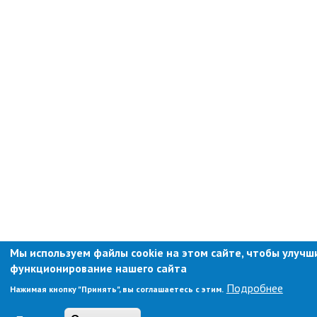
Отдел физической культуры и
спорта
Муниципальный архив
✆ Телефонный справочник
График работы
План работы администрации
Информация о ходе выполнения
перспективного плана работы на 2025
год
Информация о ходе выполнения
перспективного плана работы на 2024
год
Информация о ходе выполнения
Мы используем файлы cookie на этом сайте, чтобы улучш
перспективного плана работы на 2023
функционирование нашего сайта
год
Подробнее
Информация о ходе выполнения
Нажимая кнопку "Принять", вы соглашаетесь с этим.
перспективного плана работы на 2022
год