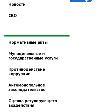
Новости
Глава МОГП
СВО
Отчёты главы
Первый заместитель
Заместители главы администрации
График приёма граждан
Нормативные акты
август 2026 г.
Муниципальные и
июль 2026 г.
государственные услуги
июнь 2026 г.
Противодействие
май 2026 г.
коррупции
апрель 2026 г.
март 2026 г.
Антимонопольное
законодательство
февраль 2026 г.
январь 2026 г.
Оценка регулирующего
воздействия
декабрь 2025 г.