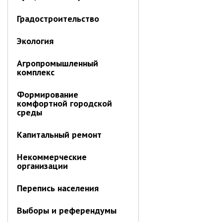
Первый заместитель главы
Заместители главы администрации
Градостроительство
Управления
Экология
Управление бухгалтерского учёта
Финансовое управление
Агропромышленный
комплекс
О финансовом управлении
Формирование
Управление по организационно-
комфортной городской
контрольной работе
среды
Управление экономики и
собственности
Капитальный ремонт
Об управлении экономики и
собственности
Некоммерческие
организации
Отдел экономики
Труд
Перепись населения
Специалисты по вопросам
Выборы и референдумы
потребительского рынка