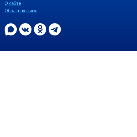
О сайте
Контрольно-ревизионный отдел
Обратная связь
Отдел ЗАГС
Отдел культуры
Отдел муниципальной службы и
кадров
Отдел по закупкам
Отдел по мобилизационной работе
Отдел по осуществлению
внутреннего финансового аудита
Отдел правового обеспечения
Положение об отделе
Об утверждении положения
об отделе правового
обеспечения администрации
муниципального округа город
Партизанск Приморского
круая