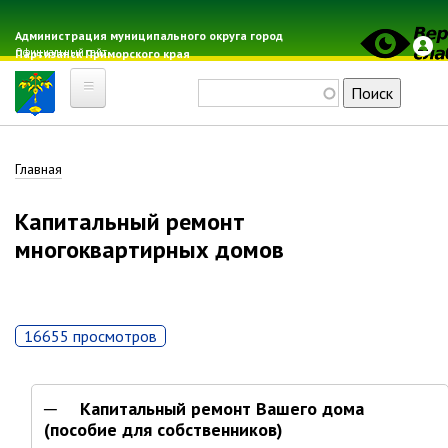
Перейти
к
Администрация муниципального округа город
Официальный сайт
Партизанск Приморского края
основному
содержанию
Поиск
Главная
Строка
Главная
Электронная почта
Местные налоги
навигации
Капитальный ремонт
Гражданская оборона
многоквартирных домов
Расписание автобусов
Расписание электричек
Свод-WEB
16655 просмотров
Партизанск
Капитальный ремонт Вашего дома
Геральдика
(пособие для собственников)
Решение Думы «О гербе