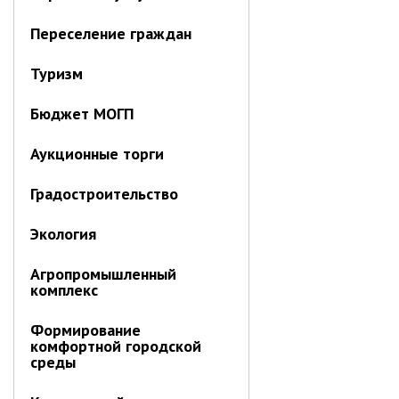
Информация о ходе выполнения
Переселение граждан
перспективного плана работы на 2021
год
Туризм
Информация о ходе выполнения
перспективного плана работы на 2020
Бюджет МОГП
год
Аукционные торги
МУНИЦИПАЛЬНАЯ СЛУЖБА
Сведения о доходах
Градостроительство
Аттестация
Экология
Конкурс
Вакансии
Агропромышленный
Нормативные акты
комплекс
Персональные данные
Формирование
Противодействие коррупции
комфортной городской
среды
Охрана труда