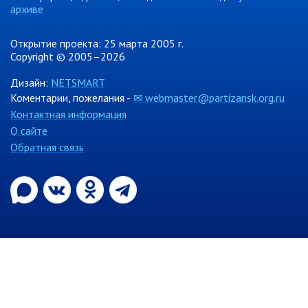
РАБОТА С ОБЩЕСТВЕННОСТЬЮ
архиве
Общественная приемная
Открытие проекта: 25 марта 2005 г.
Информационные встречи
Copyright © 2005–2026
Пресс-конференции
Дизайн:
NETSMART
Общественная палата
Коментарии, пожелания -
✉ webmaster@partizansk.org.ru
Некоммерческие организации
Контактная информация
Редакция газеты «Вести»
О сайте
Обратная связь
Органы власти
Дума МОГП
Избирательная комиссия
Контрольно-счётная палата
Суд
Прокуратура г. Партизанска
Противодействие экстремизму