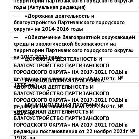
территории Партизанского городского округа»
Партизанского городского
годы (Актуальная редакция)
округа»
«Дорожная деятельность и
Историческая справка
благоустройство Партизанского городского
округа» на 2014-2016 годы
Почётные жители
«Обеспечение благоприятной окружающей
Фотогалерея
среды и экологической безопасности на
Старые фотографии нашего
территории Партизанского городского округа»
города
на 2017-2021 годы
ДОРОЖНАЯ ДЕЯТЕЛЬНОСТЬ И
Старые фотографии нашего
БЛАГОУСТРОЙСТВО ПАРТИЗАНСКОГО
города (продолжение)
ГОРОДСКОГО ОКРУГА» НА 2017-2021 ГОДЫ в
редакции постановления от 28.07.2021г. №
Старые фотографии города
МУНИЦИПАЛЬНАЯ ПРОГРАММА
1333-па )
«ДОРОЖНАЯ ДЕЯТЕЛЬНОСТЬ И
Старый и новый Партизанск
БЛАГОУСТРОЙСТВО ПАРТИЗАНСКОГО
Сучанские каменноугольные копи
ГОРОДСКОГО ОКРУГА» НА 2017-2021 ГОДЫ в
МУНИЦИПАЛЬНАЯ ПРОГРАММА
редакции постановления от 27.12.2021г. №
Книга «Партизанску 125 лет. Город в
«ДОРОЖНАЯ ДЕЯТЕЛЬНОСТЬ И
2229-па
лицах и судьбах.»
БЛАГОУСТРОЙСТВО ПАРТИЗАНСКОГО
Книга «О геологах – с пристрастием»
ГОРОДСКОГО ОКРУГА» НА 2017-2021 ГОДЫ в
редакции постановления от 22 ноября 2021г №
Книга "Партизанск. Энергия времени."
1918 -па