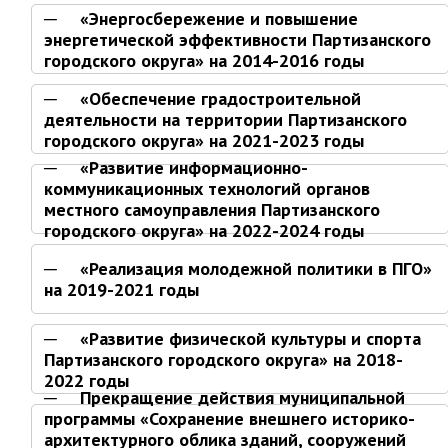
Отдел имущественных
«Энергосбережение и повышение
отношений
энергетической эффективности Партизанского
городского округа» на 2014-2016 годы
Об отделе имущественных
отношений
«Обеспечение градостроительной
Аукционные торги
деятельности на территории Партизанского
городского округа» на 2021-2023 годы
Отдел территриального
развития
«Развитие информационно-
коммуникационных технологий органов
Отдел АПКиООС
местного самоуправления Партизанского
Об отделе
городского округа» на 2022-2024 годы
Отдел по учёту и переселению
«Реализация молодежной политики в ПГО»
граждан
на 2019-2021 годы
Управление образования
«Развитие физической культуры и спорта
Управление образования
Партизанского городского округа» на 2018-
2022 годы
Опека и попечительство
Прекращение действия муниципальной
программы «Сохранение внешнего историко-
Управление ЖКК
архитектурного облика зданий, сооружений