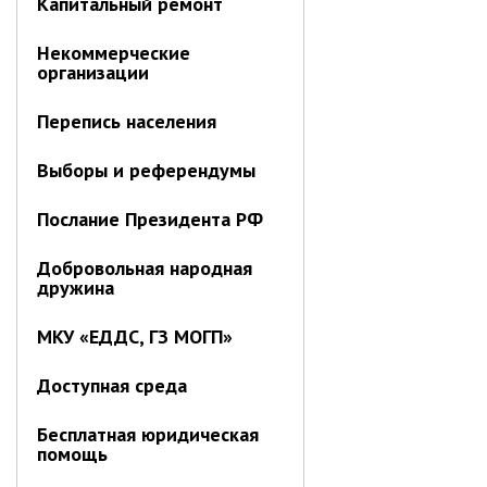
Капитальный ремонт
Ведомственный контроль
Административная комиссия
Некоммерческие
организации
Комиссия по делам несовершеннолетних
Перепись населения
ИНФОРМАЦИЯ О ПРОВЕРКАХ
Планы проверок
Выборы и референдумы
Информация о проверках в рамках
муниципального контроля
Послание Президента РФ
Муниципальный контроль
Добровольная народная
Муниципальный жилищный
дружина
контроль
Муниципальный контроль на
МКУ «ЕДДС, ГЗ МОГП»
автомобильном транспорте,
городском наземном
Доступная среда
электрическом транспорте и в
дорожном хозяйстве
Бесплатная юридическая
Муниципальный лесной контроль
помощь
Муниципальный земельный