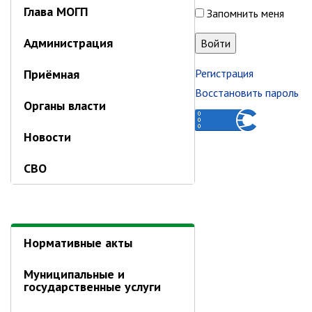
Глава МОГП
Запомнить меня
Контрольно-ревизионный отдел
Отдел ЗАГС
Администрация
Отдел культуры
Приёмная
Регистрация
Отдел муниципальной службы и
Восстановить пароль
кадров
Органы власти
Отдел по закупкам
Отдел по мобилизационной работе
Новости
Отдел по осуществлению
СВО
внутреннего финансового аудита
Отдел правового обеспечения
Положение об отделе
Об утверждении положения
Нормативные акты
об отделе правового
обеспечения администрации
муниципального округа город
Муниципальные и
Партизанск Приморского
государственные услуги
круая