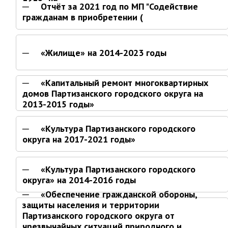
Отчёт за 2021 год по МП "Содействие
Глава МОГП
гражданам в приобретении (
Отчёты главы
Первый заместитель
«Жилище» на 2014-2023 годы
Заместители главы администрации
График приёма граждан
«Капитальный ремонт многоквартирных
домов Партизанского городского округа на
август 2026 г.
2013-2015 годы»
июль 2026 г.
июнь 2026 г.
«Культура Партизанского городского
округа на 2017-2021 годы»
май 2026 г.
апрель 2026 г.
«Культура Партизанского городского
март 2026 г.
округа» на 2014-2016 годы
февраль 2026 г.
«Обеспечение гражданской обороны,
январь 2026 г.
защиты населения и территории
декабрь 2025 г.
Партизанского городского округа от
чрезвычайных ситуаций природного и