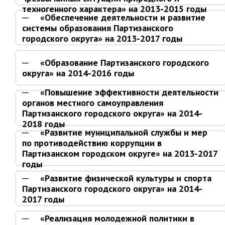
ноябрь 2025 г.
техногенного характера» на 2013-2015 годы
октябрь 2025 г.
«Обеспечение деятельности и развитие
системы образования Партизанского
сентябрь 2025 г.
городского округа» на 2013-2017 годы
август 2025 г.
июль 2025 г.
«Образование Партизанского городского
округа» на 2014-2016 годы
июнь 2025 г.
май 2025 г.
«Повышение эффективности деятельности
органов местного самоуправления
апрель 2025 г.
Партизанского городского округа» на 2014-
март 2025 г.
2018 годы
«Развитие муниципальной службы и мер
февраль 2025 г.
по противодействию коррупции в
январь 2025 г.
Партизанском городском округе» на 2013-2017
годы
Администрация
«Развитие физической культуры и спорта
Партизанского городского округа» на 2014-
СТРУКТУРА
2017 годы
Глава МО г. Партизанск
«Реализация молодежной политики в