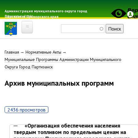
Перейти
к
Администрация муниципального округа город
Официальный сайт
Партизанск Приморского края
основному
содержанию
Поиск
Главная
Строка
Главная
Нормативные Акты
Электронная почта
Муниципальные Программы Администрации Муниципального
Местные налоги
навигации
Округа Город Партизанск
Гражданская оборона
Расписание автобусов
Архив муниципальных программ
Расписание электричек
Свод-WEB
2436 просмотров
Партизанск
«Организация обеспечения населения
Геральдика
твердым топливом по предельным ценам на
Решение Думы «О гербе