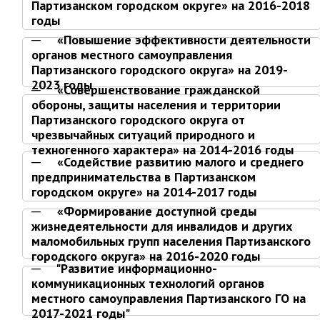
Первый заместитель главы
Партизанском городском округе» на 2016-2018
годы
Заместители главы администрации
«Повышение эффективности деятельности
Управления
органов местного самоуправления
Управление бухгалтерского учёта
Партизанского городского округа» на 2019-
2023 годы
Финансовое управление
«Совершенствование гражданской
обороны, защиты населения и территории
О финансовом управлении
Партизанского городского округа от
чрезвычайных ситуаций природного и
Управление по организационно-
техногенного характера» на 2014-2016 годы
контрольной работе
«Содействие развитию малого и среднего
Управление экономики и
предпринимательства в Партизанском
собственности
городском округе» на 2014-2017 годы
Об управлении экономики и
«Формирование доступной среды
собственности
жизнедеятельности для инвалидов и других
маломобильных групп населения Партизанского
Отдел экономики
городского округа» на 2016-2020 годы
Труд
"Развитие информационно-
коммуникационных технологий органов
Специалисты по вопросам
местного самоуправления Партизанского ГО на
потребительского рынка
2017-2021 годы"