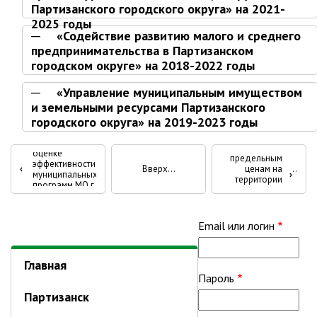
Об управлении
Партизанского городского округа» на 2021-
2025 годы
Плановые проверки
«Содействие развитию малого и среднего
Городские диспетчерские
предпринимательства в Партизанском
службы
городском округе» на 2018-2022 годы
Правила благоустройства
«Управление муниципальным имуществом
Капитальный ремонт
и земельными ресурсами Партизанского
«Организация
обеспечения
городского округа» на 2019-2023 годы
Схема
населения
Отчет о ходе
теплоснабжения,водоснабжения.
твердым
реализации и
Перекрёстные
Программа комплексного
топливом по
оценке
предельным
развития систем
эффективности
‹
Вверх
ценам на
ссылки
коммун.инфраструктуры
муниципальных
›
территории
программ МО г.
Партизанского
Подготовка к отопительному
Партизанск за
книги
городского
сезону
2025 год
округа» годы
(Актуальная
для
Email или логин
Тарифы, нормативы
редакция)
Информирование граждан
Архив
Главная
Административно-хозяйственное
Пароль
муниципальных
управление
Партизанск
программ
Отделы