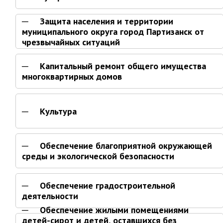
Об управлении
Плановые проверки
Защита населения и территории
муниципального округа город Партизанск от
Городские диспетчерские
чрезвычайных ситуаций
службы
Правила благоустройства
Капитальный ремонт общего имущества
Капитальный ремонт
многоквартирных домов
Схема
теплоснабжения,водоснабжения.
Программа комплексного
Культура
развития систем
коммун.инфраструктуры
Подготовка к отопительному
Обеспечение благоприятной окружающей
сезону
среды и экологической безопасности
Тарифы, нормативы
Информирование граждан
Обеспечение градостроительной
Административно-хозяйственное
деятельности
управление
Обеспечение жилыми помещениями
детей-сирот и детей, оставшихся без
Отделы