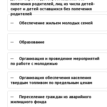
попечения родителей, лиц из числа детей-
Контрольно-ревизионный отдел
сирот и детей оставшихся без попечения
родителей
Отдел ЗАГС
Отдел культуры
Обеспечение жильем молодых семей
Отдел муниципальной службы и
кадров
Отдел по закупкам
Образование
Отдел по мобилизационной работе
Отдел по осуществлению
внутреннего финансового аудита
Организация и проведение мероприятий
по работе с молодежью
Отдел правового обеспечения
Положение об отделе
Организация обеспечения населения
Об утверждении положения
твердым топливом по предельным ценам
об отделе правового
обеспечения администрации
муниципального округа город
Переселение граждан из аварийного
Партизанск Приморского
жилищного фонда
круая