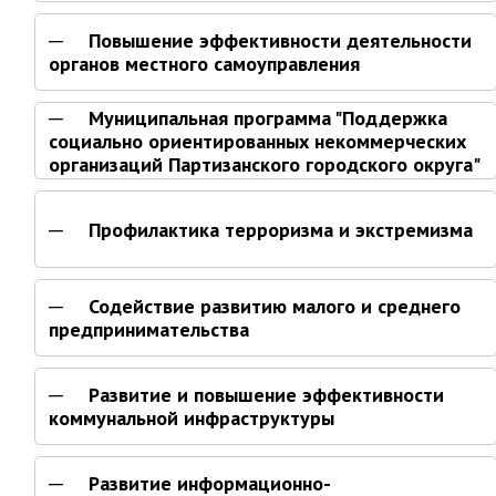
Отдел физической культуры и
Повышение эффективности деятельности
спорта
органов местного самоуправления
Муниципальный архив
Муниципальная программа "Поддержка
✆ Телефонный справочник
социально ориентированных некоммерческих
организаций Партизанского городского округа"
График работы
План работы администрации
Профилактика терроризма и экстремизма
Информация о ходе выполнения
перспективного плана работы на 2025
год
Содействие развитию малого и среднего
Информация о ходе выполнения
предпринимательства
перспективного плана работы на 2024
год
Информация о ходе выполнения
Развитие и повышение эффективности
перспективного плана работы на 2023
коммунальной инфраструктуры
год
Информация о ходе выполнения
перспективного плана работы на 2022
Развитие информационно-
год