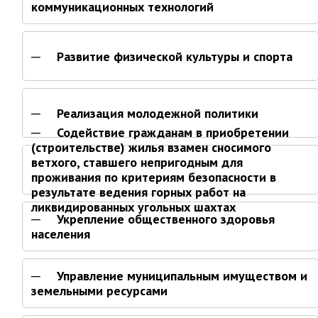
коммуникационных технологий
Информация о ходе выполнения
перспективного плана работы на 2021
год
Развитие физической культуры и спорта
Информация о ходе выполнения
перспективного плана работы на 2020
год
Реализация молодежной политики
МУНИЦИПАЛЬНАЯ СЛУЖБА
Содействие гражданам в приобретении
(строительстве) жилья взамен сносимого
Сведения о доходах
ветхого, ставшего непригодным для
Аттестация
проживания по критериям безопасности в
Конкурс
результате ведения горных работ на
ликвидированных угольных шахтах
Вакансии
Укрепление общественного здоровья
Нормативные акты
населения
Персональные данные
Противодействие коррупции
Управление муниципальным имуществом и
земельными ресурсами
Охрана труда