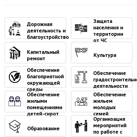
Глава МОГП
Защита
Отчёты главы
Дорожная
населения и
деятельность и
Первый заместитель
территории
благоустройство
Заместители главы администрации
от ЧС
График приёма граждан
Капитальный
Культура
ремонт
август 2026 г.
июль 2026 г.
Обеспечение
Обеспечение
июнь 2026 г.
благоприятной
градостроительн
окружающей
май 2026 г.
деятельности
среды
апрель 2026 г.
Обеспечение
Обеспечение
жилыми
жильем
март 2026 г.
помещениями
молодых
февраль 2026 г.
детей-сирот
семей
Организация
январь 2026 г.
мероприятий
Образование
декабрь 2025 г.
по работе с