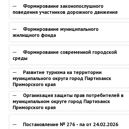
Ведомственный контроль
Формирование законопослушного
поведения участников дорожного движения
Административная комиссия
Комиссия по делам несовершеннолетних
Формирование муниципального
ИНФОРМАЦИЯ О ПРОВЕРКАХ
жилищного фонда
Планы проверок
Информация о проверках в рамках
Формирование современной городской
муниципального контроля
среды
Муниципальный контроль
Развитие туризма на территории
Муниципальный жилищный
муниципального округа город Партизанск
контроль
Приморского края
Муниципальный контроль на
автомобильном транспорте,
Организация защиты прав потребителей в
городском наземном
муниципальном округе город Партизанск
электрическом транспорте и в
Приморского края
дорожном хозяйстве
Муниципальный лесной контроль
Постановление № 276 - па от 24.02.2026
Муниципальный земельный