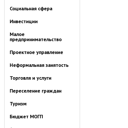
Противодействие коррупции
Социальная сфера
Природоохранная прокуратура
Инвестиции
ОМВД по г. Партизанску
Информация для населения
Малое
предпринимательство
Роспотребнадзор
Проектное управление
МИФНС № 16 по ПК
Неформальная занятость
Фонд пенсионного и социального
страхования
Торговля и услуги
Отдел статистики
Отделение КГКУ "ПЦЗН" в г.
Переселение граждан
Партизанске
Росреестр
Туризм
Новости
Бюджет МОГП
Анонсы