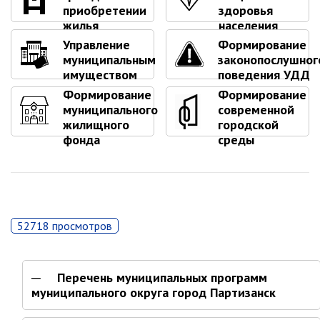
Первый заместитель главы
приобретении
здоровья
Заместители главы администрации
жилья
населения
Управления
Управление
Формирование
муниципальным
законопослушног
Управление бухгалтерского учёта
имуществом
поведения УДД
Финансовое управление
Формирование
Формирование
муниципального
современной
О финансовом управлении
жилищного
городской
фонда
среды
Управление по организационно-
контрольной работе
Управление экономики и
собственности
Об управлении экономики и
собственности
52718 просмотров
Отдел экономики
Труд
Перечень муниципальных программ
муниципального округа город Партизанск
Специалисты по вопросам
потребительского рынка