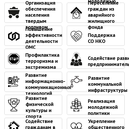
молодежью
ноябрь 2025 г.
Организация
Переселение
обеспечения
граждан из
октябрь 2025 г.
населения
аварийного
сентябрь 2025 г.
твердым
жилищного
август 2025 г.
топливом
фонда
Повышение
июль 2025 г.
эффективности
Поддержка
деятельности
СО НКО
июнь 2025 г.
ОМС
май 2025 г.
Профилактика
Содействие разв
апрель 2025 г.
терроризма и
предпринимател
экстремизма
март 2025 г.
Развитие
февраль 2025 г.
Развитие
информационно-
коммунальной
январь 2025 г.
коммуникационных
инфраструктуры
технологий
Развитие
Реализация
Администрация
физической
молодежной
культуры и
политики
СТРУКТУРА
спорта
Содействие
Укрепление
Глава МО г. Партизанск
гражданам в
общественного