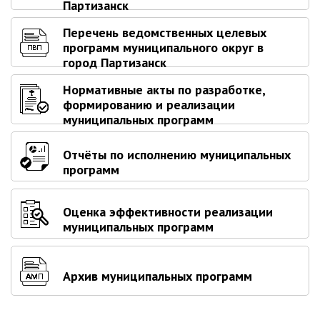
Партизанск
Партизанского городского
округа»
Перечень ведомственных целевых
программ муниципального округ в
Историческая справка
город Партизанск
Почётные жители
Нормативные акты по разработке,
Фотогалерея
формированию и реализации
Старые фотографии нашего
муниципальных программ
города
Старые фотографии нашего
Отчёты по исполнению муниципальных
города (продолжение)
программ
Старые фотографии города
Старый и новый Партизанск
Оценка эффективности реализации
Сучанские каменноугольные копи
муниципальных программ
Книга «Партизанску 125 лет. Город в
лицах и судьбах.»
Архив муниципальных программ
Книга «О геологах – с пристрастием»
Книга "Партизанск. Энергия времени."