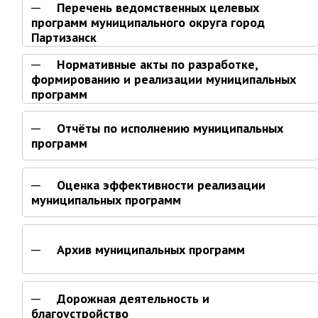
Перечень ведомственных целевых
Отдел имущественных
отношений
программ муниципального округа город
Партизанск
Об отделе имущественных
отношений
Нормативные акты по разработке,
Аукционные торги
формированию и реализации муниципальных
программ
Отдел территриального
развития
Отчёты по исполнению муниципальных
Отдел АПКиООС
программ
Об отделе
Оценка эффективности реализации
Отдел по учёту и переселению
муниципальных программ
граждан
Управление образования
Архив муниципальных программ
Управление образования
Опека и попечительство
Дорожная деятельность и
Управление ЖКК
благоустройство