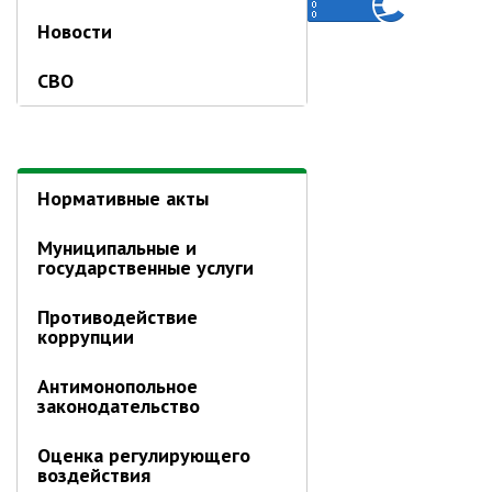
РАБОТА С ОБЩЕСТВЕННОСТЬЮ
Новости
Общественная приемная
Информационные встречи
СВО
Пресс-конференции
Общественная палата
Некоммерческие организации
Нормативные акты
Редакция газеты «Вести»
Муниципальные и
Органы власти
государственные услуги
Дума МОГП
Противодействие
коррупции
Избирательная комиссия
Контрольно-счётная палата
Антимонопольное
законодательство
Суд
Прокуратура г. Партизанска
Оценка регулирующего
воздействия
Противодействие экстремизму