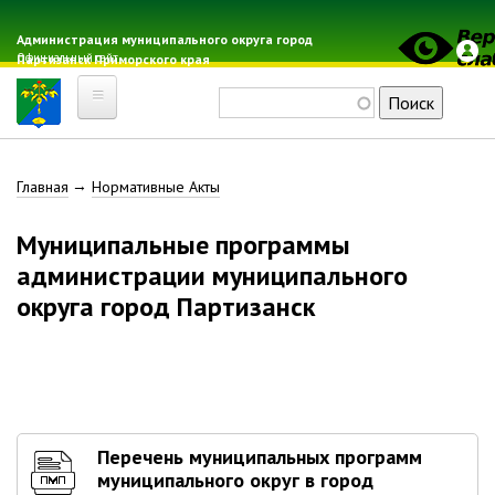
Перейти
к
Администрация муниципального округа город
Официальный сайт
Партизанск Приморского края
основному
содержанию
Поиск
Главная
Строка
Главная
Нормативные Акты
Электронная почта
Местные налоги
навигации
Муниципальные программы
Гражданская оборона
администрации муниципального
Расписание автобусов
округа город Партизанск
Расписание электричек
Свод-WEB
Партизанск
Геральдика
Перечень муниципальных программ
муниципального округ в город
Решение Думы «О гербе