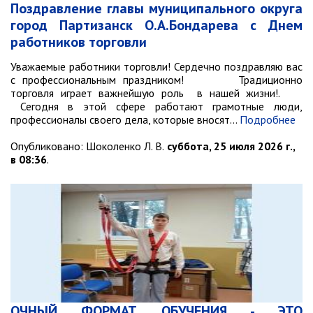
Поздравление главы муниципального округа
РАБОТА С ОБЩЕСТВЕННОСТЬЮ
город Партизанск О.А.Бондарева с Днем
Общественная приемная
работников торговли
Информационные встречи
Уважаемые работники торговли! Сердечно поздравляю вас
Пресс-конференции
с профессиональным праздником! Традиционно
Общественная палата
торговля играет важнейшую роль в нашей жизни!.
Сегодня в этой сфере работают грамотные люди,
Некоммерческие организации
профессионалы своего дела, которые вносят…
Подробнее
Редакция газеты «Вести»
Опубликовано:
Шоколенко Л. В.
суббота, 25 июля 2026 г.,
в 08:36
.
Органы власти
Дума МОГП
Избирательная комиссия
Контрольно-счётная палата
Суд
Прокуратура г. Партизанска
Противодействие экстремизму
ОЧНЫЙ ФОРМАТ ОБУЧЕНИЯ - ЭТО