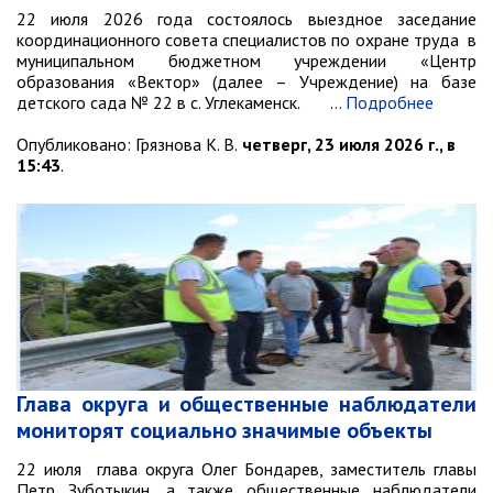
22 июля 2026 года состоялось выездное заседание
Объявления
координационного совета специалистов по охране труда в
Публичные слушания
муниципальном бюджетном учреждении «Центр
образования «Вектор» (далее – Учреждение) на базе
Опросы
детского сада № 22 в с. Углекаменск. …
Подробнее
ПОСЛЕДНИЕ МАТЕРИАЛЫ
Последние материалы
Опубликовано:
Грязнова К. В.
четверг, 23 июля 2026 г., в
(расширенное представление)
15:43
.
Новости от primorsky.ru
СВО
Глава округа и общественные наблюдатели
мониторят социально значимые объекты
22 июля глава округа Олег Бондарев, заместитель главы
Петр Зуботыкин, а также общественные наблюдатели