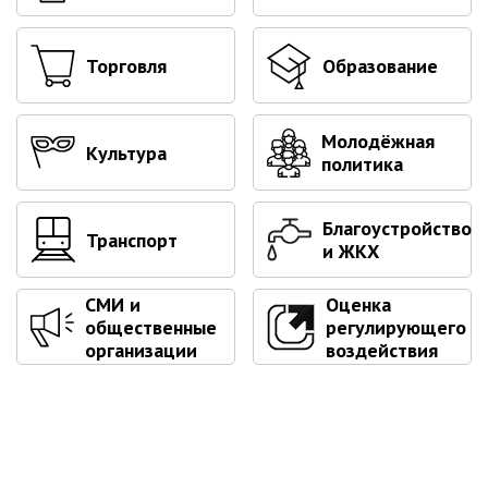
Первый заместитель главы
Заместители главы администрации
Торговля
Образование
Управления
Управление бухгалтерского учёта
Финансовое управление
Молодёжная
Культура
политика
О финансовом управлении
Управление по организационно-
Благоустройство
контрольной работе
Транспорт
и ЖКХ
Управление экономики и
собственности
СМИ и
Оценка
Об управлении экономики и
общественные
регулирующего
собственности
организации
воздействия
Отдел экономики
Труд
Специалисты по вопросам
потребительского рынка