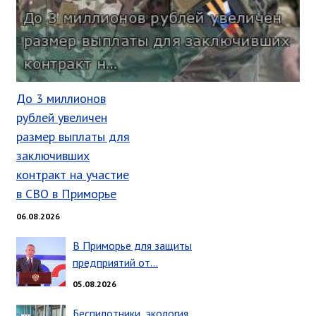
Глава МОГП
Отчёты главы
Первый заместитель
Заместители главы администрации
До 3 миллионов
График приёма граждан
рублей увеличен
август 2026 г.
размер выплаты для
июль 2026 г.
заключивших
контракт на участие
июнь 2026 г.
в СВО в Приморье
май 2026 г.
апрель 2026 г.
06.08.2026
март 2026 г.
В Приморье для защиты
февраль 2026 г.
предприятий от…
январь 2026 г.
05.08.2026
декабрь 2025 г.
Беспилотники, экология