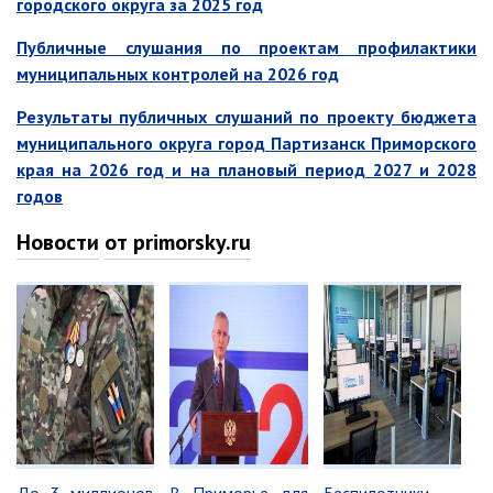
городского округа за 2025 год
Отдел физической культуры и
Публичные слушания по проектам профилактики
спорта
муниципальных контролей на 2026 год
Муниципальный архив
Результаты публичных слушаний по проекту бюджета
✆ Телефонный справочник
муниципального округа город Партизанск Приморского
График работы
края на 2026 год и на плановый период 2027 и 2028
годов
План работы администрации
Информация о ходе выполнения
Новости
от primorsky.ru
перспективного плана работы на 2025
год
Информация о ходе выполнения
перспективного плана работы на 2024
год
Информация о ходе выполнения
перспективного плана работы на 2023
год
Информация о ходе выполнения
перспективного плана работы на 2022
год