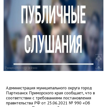
Партизанского городского
округа»
Историческая справка
Почётные жители
Фотогалерея
Старые фотографии нашего
города
Старые фотографии нашего
города (продолжение)
Старые фотографии города
Старый и новый Партизанск
Сучанские каменноугольные копи
Книга «Партизанску 125 лет. Город в
Администрация муниципального округа город
лицах и судьбах.»
Партизанск Приморского края сообщает, что в
Книга «О геологах – с пристрастием»
соответствии с требованиями постановления
Книга "Партизанск. Энергия времени."
правительства РФ от 25.06.2021 № 990 «Об