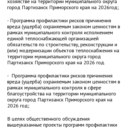
ноябрь 2025 г.
хозяйстве на территории муниципального округа
город Партизанск Приморского края на 2026год;
октябрь 2025 г.
сентябрь 2025 г.
- Программа профилактики рисков причинения
август 2025 г.
вреда (ущерба) охраняемым законом ценностям в
рамках муниципального контроля исполнением
июль 2025 г.
единой теплоснабжающей организацией
июнь 2025 г.
обязательств по строительству, реконструкции и
(или) модернизации объектов теплоснабжения на
май 2025 г.
территории муниципального округа город
апрель 2025 г.
Партизанск Приморского края на 2026 год.
март 2025 г.
- Программа профилактики рисков причинения
февраль 2025 г.
вреда (ущерба) охраняемым законом ценностям в
январь 2025 г.
рамках муниципального контроля в сфере
благоустройства на территории муниципального
округа город Партизанск Приморского края на
Администрация
2026 год;
СТРУКТУРА
В целях общественного обсуждения
Глава МО г. Партизанск
вышеуказанные проекты программ профилактики