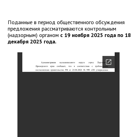
Отдел имущественных
отношений
Об отделе имущественных
Поданные в период общественного обсуждения
отношений
предложения рассматриваются контрольным
Аукционные торги
(надзорным) органом
с 19 ноября 2025 года по 18
декабря 2025 года.
Отдел территриального
развития
Отдел АПКиООС
Об отделе
Отдел по учёту и переселению
граждан
Управление образования
Управление образования
Опека и попечительство
Управление ЖКК