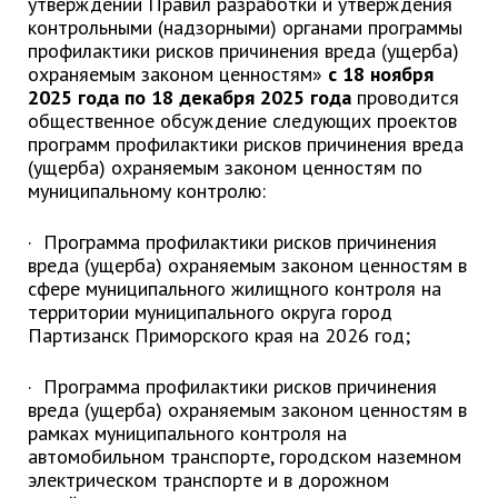
утверждении Правил разработки и утверждения
контрольными (надзорными) органами программы
Глава МОГП
профилактики рисков причинения вреда (ущерба)
охраняемым законом ценностям»
с 18 ноября
Отчёты главы
2025 года по 18 декабря 2025 года
проводится
Первый заместитель
общественное обсуждение следующих проектов
Заместители главы администрации
программ профилактики рисков причинения вреда
(ущерба) охраняемым законом ценностям по
График приёма граждан
муниципальному контролю:
август 2026 г.
· Программа профилактики рисков причинения
июль 2026 г.
вреда (ущерба) охраняемым законом ценностям в
июнь 2026 г.
сфере муниципального жилищного контроля на
май 2026 г.
территории муниципального округа город
Партизанск Приморского края на 2026 год;
апрель 2026 г.
март 2026 г.
· Программа профилактики рисков причинения
февраль 2026 г.
вреда (ущерба) охраняемым законом ценностям в
рамках муниципального контроля на
январь 2026 г.
автомобильном транспорте, городском наземном
декабрь 2025 г.
электрическом транспорте и в дорожном