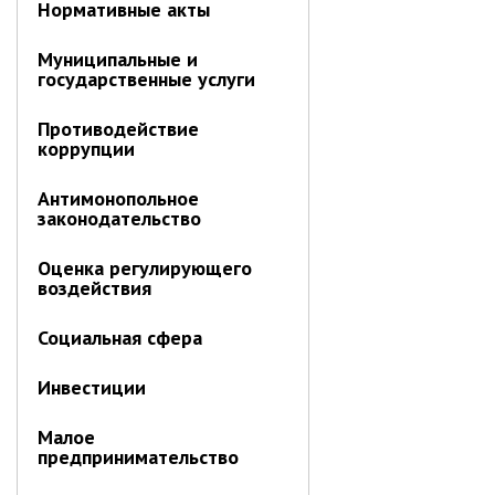
Нормативные акты
Противодействие коррупции
Муниципальные и
Природоохранная прокуратура
государственные услуги
ОМВД по г. Партизанску
Информация для населения
Противодействие
коррупции
Роспотребнадзор
Антимонопольное
законодательство
МИФНС № 16 по ПК
Фонд пенсионного и социального
Оценка регулирующего
страхования
воздействия
Отдел статистики
Отделение КГКУ "ПЦЗН" в г.
Социальная сфера
Партизанске
Росреестр
Инвестиции
Малое
Новости
предпринимательство
Анонсы