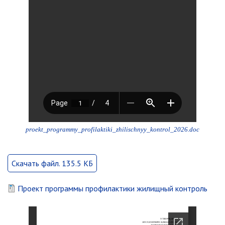
Контрольно-ревизионный отдел
Отдел ЗАГС
Отдел культуры
Отдел муниципальной службы и
кадров
Отдел по закупкам
Отдел по мобилизационной работе
Отдел по осуществлению
внутреннего финансового аудита
proekt_programmy_profilaktiki_zhilischnyy_kontrol_2026.doc
Отдел правового обеспечения
Положение об отделе
Скачать файл. 135.5 КБ
Об утверждении положения
об отделе правового
обеспечения администрации
Проект программы профилактики жилищный контроль
муниципального округа город
Партизанск Приморского
круая