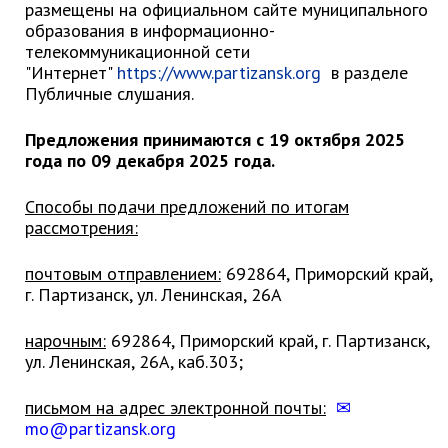
Первый заместитель главы
размещены на официальном сайте муниципального
образования в информационно-
Заместители главы администрации
телекоммуникационной сети
Управления
"Интернет"
https://www.
partizansk
.
org
в разделе
Публичные слушания.
Управление бухгалтерского учёта
Финансовое управление
Предложения принимаются с 19 октября 2025
О финансовом управлении
года по 09 декабря 2025 года.
Управление по организационно-
Способы подачи предложений по итогам
контрольной работе
рассмотрения:
Управление экономики и
собственности
почтовым отправлением:
692864, Приморский край,
Об управлении экономики и
г. Партизанск, ул. Ленинская, 26А
собственности
нарочным:
692864, Приморский край, г. Партизанск,
Отдел экономики
ул. Ленинская, 26А, каб.303;
Труд
письмом на адрес электронной почты:
Специалисты по вопросам
mo
@
partizansk
.
org
потребительского рынка