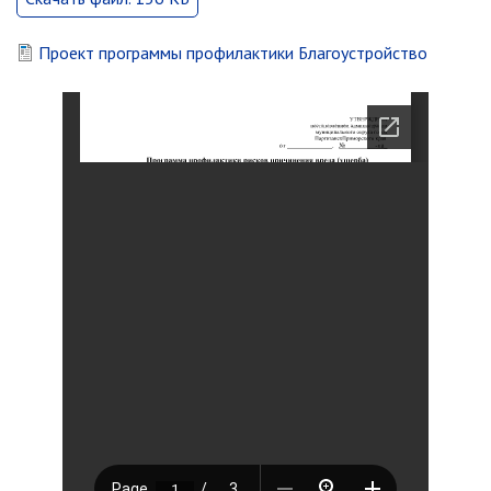
Информация о ходе выполнения
перспективного плана работы на 2021
Проект программы профилактики Благоустройство
год
Информация о ходе выполнения
перспективного плана работы на 2020
год
МУНИЦИПАЛЬНАЯ СЛУЖБА
Сведения о доходах
Аттестация
Конкурс
Вакансии
Нормативные акты
Персональные данные
Противодействие коррупции
Охрана труда