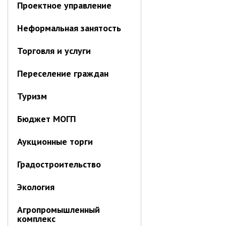
Проектное управление
Объявления
Публичные слушания
Неформальная занятость
Опросы
Торговля и услуги
ПОСЛЕДНИЕ МАТЕРИАЛЫ
Последние материалы
Переселение граждан
(расширенное представление)
Новости от primorsky.ru
Туризм
Бюджет МОГП
СВО
Аукционные торги
Градостроительство
Экология
Агропромышленный
комплекс