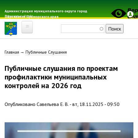
Перейти
к
Администрация муниципального округа город
Официальный сайт
Партизанск Приморского края
основному
содержанию
Поиск
Главная
Строка
Главная
Публичные Слушания
Электронная почта
Местные налоги
навигации
Публичные слушания по проектам
Гражданская оборона
профилактики муниципальных
Расписание автобусов
контролей на 2026 год
Расписание электричек
Свод-WEB
Опубликовано
Савельева Е. В.
-
вт, 18.11.2025 - 09:50
Партизанск
Геральдика
Решение Думы «О гербе