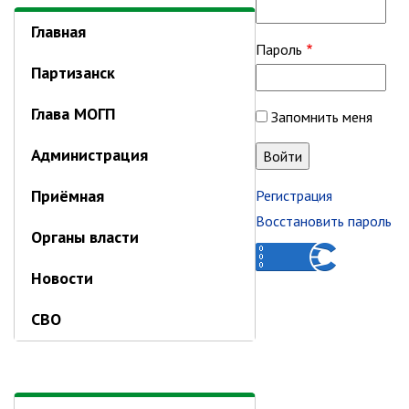
РАБОТА С ОБЩЕСТВЕННОСТЬЮ
Главная
Общественная приемная
Пароль
Информационные встречи
Партизанск
Пресс-конференции
Глава МОГП
Общественная палата
Запомнить меня
Некоммерческие организации
Администрация
Редакция газеты «Вести»
Приёмная
Регистрация
Органы власти
Восстановить пароль
Органы власти
Дума МОГП
Новости
Избирательная комиссия
Контрольно-счётная палата
СВО
Суд
Прокуратура г. Партизанска
Противодействие экстремизму