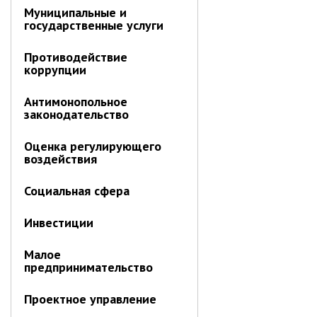
ноябрь 2025 г.
Муниципальные и
октябрь 2025 г.
государственные услуги
сентябрь 2025 г.
Противодействие
август 2025 г.
коррупции
июль 2025 г.
Антимонопольное
июнь 2025 г.
законодательство
май 2025 г.
Оценка регулирующего
апрель 2025 г.
воздействия
март 2025 г.
февраль 2025 г.
Социальная сфера
январь 2025 г.
Инвестиции
Администрация
Малое
предпринимательство
СТРУКТУРА
Проектное управление
Глава МО г. Партизанск