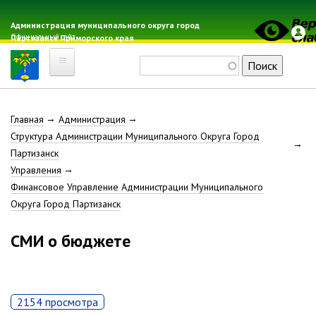
Перейти
к
Администрация муниципального округа город
Официальный сайт
Партизанск Приморского края
основному
содержанию
Поиск
Главная
Строка
Главная
Администрация
Электронная почта
Структура Администрации Муниципального Округа Город
Местные налоги
навигации
Партизанск
Гражданская оборона
Управления
Расписание автобусов
Финансовое Управление Администрации Муниципального
Расписание электричек
Округа Город Партизанск
Свод-WEB
СМИ о бюджете
Партизанск
Геральдика
2154 просмотра
Решение Думы «О гербе