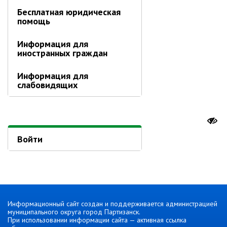
Об управлении
Бесплатная юридическая
Плановые проверки
помощь
Городские диспетчерские
Информация для
службы
иностранных граждан
Правила благоустройства
Капитальный ремонт
Информация для
слабовидящих
Схема
теплоснабжения,водоснабжения.
Программа комплексного
развития систем
коммун.инфраструктуры
Войти
Подготовка к отопительному
сезону
Тарифы, нормативы
Информирование граждан
Административно-хозяйственное
Информационный сайт создан и поддерживается администрацией
управление
муниципального округа город Партизанск.
При использовании информации сайта — активная ссылка
Отделы