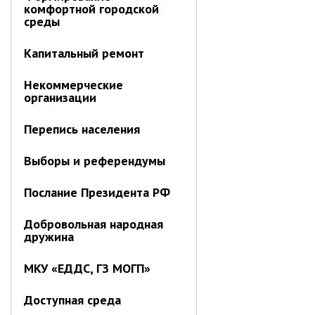
Отдел имущественных
комфортной городской
отношений
среды
Об отделе имущественных
Капитальный ремонт
отношений
Аукционные торги
Некоммерческие
организации
Отдел территриального
развития
Перепись населения
Отдел АПКиООС
Выборы и референдумы
Об отделе
Отдел по учёту и переселению
Послание Президента РФ
граждан
Добровольная народная
Управление образования
дружина
Управление образования
МКУ «ЕДДС, ГЗ МОГП»
Опека и попечительство
Управление ЖКК
Доступная среда