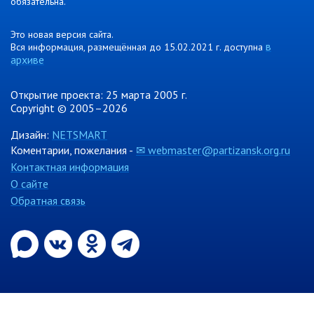
обязательна.
Контрольно-ревизионный отдел
Это новая версия сайта.
Отдел ЗАГС
в
Вся информация, размещённая до 15.02.2021 г. доступна
архиве
Отдел культуры
Отдел муниципальной службы и
Открытие проекта: 25 марта 2005 г.
кадров
Copyright © 2005–2026
Отдел по закупкам
Дизайн:
NETSMART
Отдел по мобилизационной работе
Коментарии, пожелания -
✉ webmaster@partizansk.org.ru
Отдел по осуществлению
Контактная информация
внутреннего финансового аудита
О сайте
Отдел правового обеспечения
Обратная связь
Положение об отделе
Об утверждении положения
об отделе правового
обеспечения администрации
муниципального округа город
Партизанск Приморского
круая